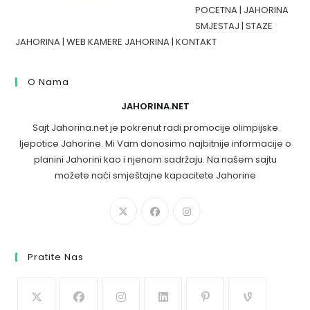
POCETNA
|
JAHORINA
SMJESTAJ
|
STAZE
JAHORINA
|
WEB KAMERE JAHORINA
|
KONTAKT
O Nama
JAHORINA.NET
Sajt Jahorina.net je pokrenut radi promocije olimpijske
ljepotice Jahorine. Mi Vam donosimo najbitnije informacije o
planini Jahorini kao i njenom sadržaju. Na našem sajtu
možete naći smještajne kapacitete Jahorine
Pratite Nas