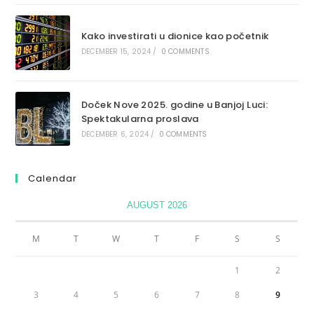
Kako investirati u dionice kao početnik
DECEMBER 15, 2024
/
0 COMMENTS
Doček Nove 2025. godine u Banjoj Luci:
Spektakularna proslava
DECEMBER 6, 2024
/
0 COMMENTS
Calendar
AUGUST 2026
M
T
W
T
F
S
S
1
2
3
4
5
6
7
8
9