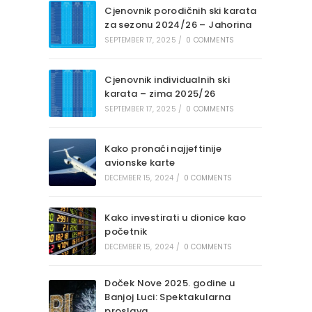
Cjenovnik porodičnih ski karata
za sezonu 2024/26 – Jahorina
SEPTEMBER 17, 2025
/
0 COMMENTS
Cjenovnik individualnih ski
karata – zima 2025/26
SEPTEMBER 17, 2025
/
0 COMMENTS
Kako pronaći najjeftinije
avionske karte
DECEMBER 15, 2024
/
0 COMMENTS
Kako investirati u dionice kao
početnik
DECEMBER 15, 2024
/
0 COMMENTS
Doček Nove 2025. godine u
Banjoj Luci: Spektakularna
proslava