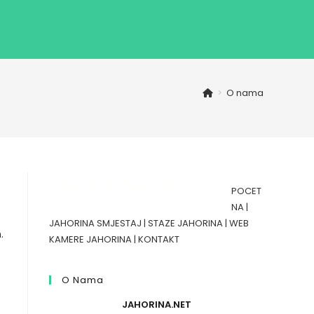
>
O nama
POCET
NA
|
JAHORINA SMJESTAJ
|
STAZE JAHORINA
|
WEB
.
KAMERE JAHORINA
|
KONTAKT
O Nama
JAHORINA.NET