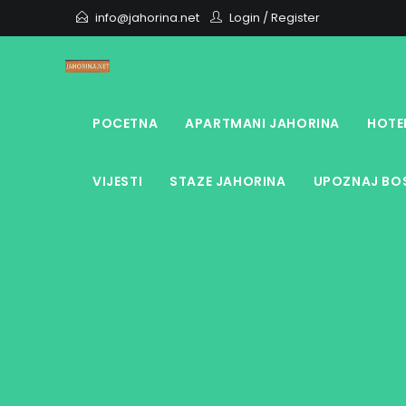
Skip
info@jahorina.net
Login
/
Register
to
content
POCETNA
APARTMANI JAHORINA
HOTE
VIJESTI
STAZE JAHORINA
UPOZNAJ BOS