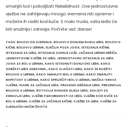
smanjiti bol i poboljšati fleksibilnost. Ove jednostavne
vježbe ne zahtijevaju mnogo vremena niti opreme i
možete ih raditi kod kuće. S malo truda, vaša leđa će
biti snažnija i zdravija. Počnite već danas!
TAGS
:
BOLOVI OD SJEDENJA
,
BOLOVI U DONJEM DIJELU LEĐA
,
BOLOVI U
KIČMI
,
BOLOVI U LEĐIMA
,
DJEČIJA POZA JOGA
,
ISTEZANJE KIČME
,
ISTEZANJE ZA LEĐA
,
ISTEZANJE ZADNJE LOŽE
,
JAČANJE LEĐNIH MIŠIĆA
,
JEDNOSTAVNE VJEŽBE ZA LEĐA
,
JEDNOSTAVNO ISTEZANJE ZA LEĐA
,
JOGA ZA BOL U LEĐIMA
,
KAKO ISTEGNUTI DONJI DIO LEĐA
,
KAKO
ODRŽATI LEĐA ZDRAVIMA.
,
KAKO OJAČATI LEĐA
,
KAKO SE RIJEŠITI
BOLOVA U LEĐIMA
,
KAKO SMANJITI BOL U LEĐIMA
,
KAKO SMANJITI
NAPETOST U LEĐIMA
,
KAKO SPRIJEČITI BOL U LEĐIMA
,
MAČKA-KRAVA
VJEŽBA
,
PLANK ZA JAČANJE LEĐA
,
PRAVILNO DRŽANJE LEĐA
,
PREVENCIJA
BOLOVA U LEĐIMA
,
ROTACIJA DONJEG DIJELA LEĐA
,
SAVJETI ZA
ZDRAVLJE LEĐA
,
VJEŽBE FLEKSIBILNOSTI ZA LEĐA
,
VJEŽBE KOD KUĆE ZA
BOL U LEĐIMA
,
VJEŽBE ZA JAČANJE KIČME
,
VJEŽBE ZA LEĐA
,
VJEŽBE ZA
SJEDILAČKI NAČIN ŽIVOTA