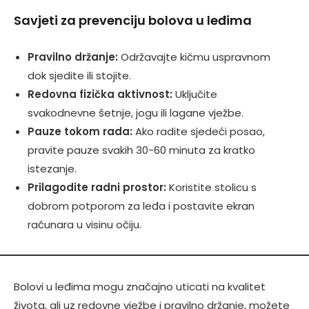
Savjeti za prevenciju bolova u leđima
Pravilno držanje:
Održavajte kičmu uspravnom
dok sjedite ili stojite.
Redovna fizička aktivnost:
Uključite
svakodnevne šetnje, jogu ili lagane vježbe.
Pauze tokom rada:
Ako radite sjedeći posao,
pravite pauze svakih 30-60 minuta za kratko
istezanje.
Prilagodite radni prostor:
Koristite stolicu s
dobrom potporom za leđa i postavite ekran
računara u visinu očiju.
Bolovi u leđima mogu značajno uticati na kvalitet
života, ali uz redovne vježbe i pravilno držanje, možete