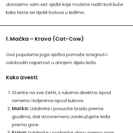
donosimo vam set vježbi koje možete raditi kod kuće
kako biste se riješili bolova u leđima.
1. Mačka – Krava (Cat-Cow)
Ova popularna joga vježba pomaže istegnuti i
osloboditi napetost u donjem dijelu leđa.
Kako izvesti:
Stanite na sve četiri, s rukama direktno ispod
ramena i koljenima ispod kukova.
Mačka:
Udahnite i povucite bradu prema
grudima, dok istovremeno zaokružujete leđa
prema gore.
Krava:
Izdahnite i podignite glavu prema gore,