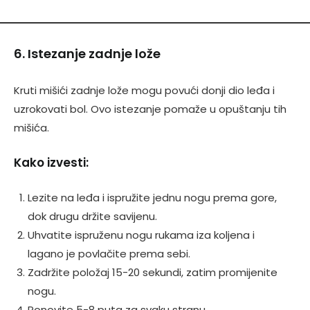
6. Istezanje zadnje lože
Kruti mišići zadnje lože mogu povući donji dio leđa i
uzrokovati bol. Ovo istezanje pomaže u opuštanju tih
mišića.
Kako izvesti:
Lezite na leđa i ispružite jednu nogu prema gore,
dok drugu držite savijenu.
Uhvatite ispruženu nogu rukama iza koljena i
lagano je povlačite prema sebi.
Zadržite položaj 15-20 sekundi, zatim promijenite
nogu.
Ponovite 5-8 puta za svaku stranu.