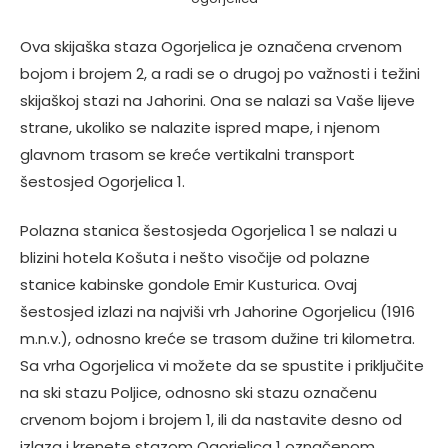
Ova skijaška staza Ogorjelica je označena crvenom
bojom i brojem 2, a radi se o drugoj po važnosti i težini
skijaškoj stazi na Jahorini. Ona se nalazi sa Vaše lijeve
strane, ukoliko se nalazite ispred mape, i njenom
glavnom trasom se kreće vertikalni transport
šestosjed Ogorjelica 1.
Polazna stanica šestosjeda Ogorjelica 1 se nalazi u
blizini hotela Košuta i nešto visočije od polazne
stanice kabinske gondole Emir Kusturica. Ovaj
šestosjed izlazi na najviši vrh Jahorine Ogorjelicu (1916
m.n.v.), odnosno kreće se trasom dužine tri kilometra.
Sa vrha Ogorjelica vi možete da se spustite i priključite
na ski stazu Poljice, odnosno ski stazu označenu
crvenom bojom i brojem 1, ili da nastavite desno od
izlaza i krenete stazom Ogorjelica 1 označenom