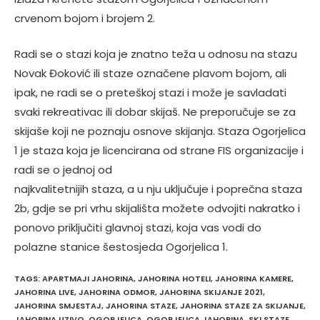
crvenom bojom i brojem 2.
Radi se o stazi koja je znatno teža u odnosu na stazu
Novak Đoković ili staze označene plavom bojom, ali
ipak, ne radi se o preteškoj stazi i može je savladati
svaki rekreativac ili dobar skijaš. Ne preporučuje se za
skijaše koji ne poznaju osnove skijanja. Staza Ogorjelica
1 je staza koja je licencirana od strane FIS organizacije i
radi se o jednoj od
najkvalitetnijih staza, a u nju uključuje i poprečna staza
2b, gdje se pri vrhu skijališta možete odvojiti nakratko i
ponovo priključiti glavnoj stazi, koja vas vodi do
polazne stanice šestosjeda Ogorjelica 1.
TAGS
:
APARTMAJI JAHORINA
,
JAHORINA HOTELI
,
JAHORINA KAMERE
,
JAHORINA LIVE
,
JAHORINA ODMOR
,
JAHORINA SKIJANJE 2021
,
JAHORINA SMJESTAJ
,
JAHORINA STAZE
,
JAHORINA STAZE ZA SKIJANJE
,
JAHORINA UZIVO
,
OGORJELICA
,
OGORJELICA JAHORINA
,
SKI STAZE
,