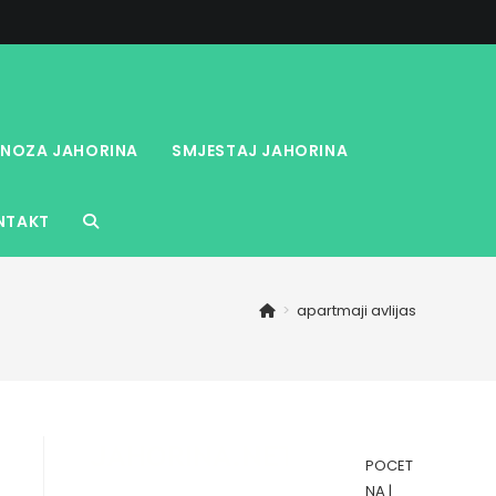
NOZA JAHORINA
SMJESTAJ JAHORINA
NTAKT
TOGGLE
WEBSITE
>
apartmaji avlijas
SEARCH
POCET
NA
|