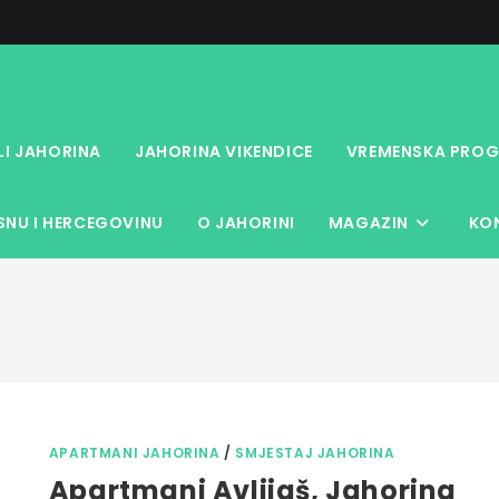
LI JAHORINA
JAHORINA VIKENDICE
VREMENSKA PROG
NU I HERCEGOVINU
O JAHORINI
MAGAZIN
KO
APARTMANI JAHORINA
/
SMJESTAJ JAHORINA
Apartmani Avlijaš, Jahorina