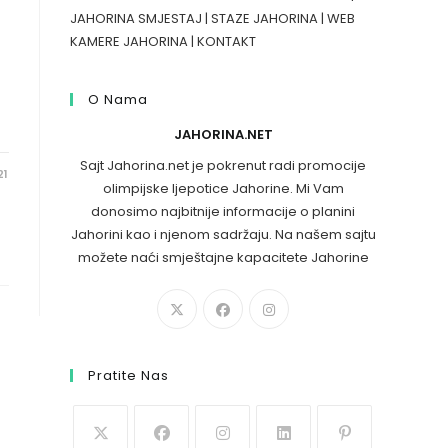
JAHORINA SMJESTAJ
|
STAZE JAHORINA
|
WEB
KAMERE JAHORINA
|
KONTAKT
O Nama
JAHORINA.NET
Sajt Jahorina.net je pokrenut radi promocije
21
olimpijske ljepotice Jahorine. Mi Vam
donosimo najbitnije informacije o planini
Jahorini kao i njenom sadržaju. Na našem sajtu
možete naći smještajne kapacitete Jahorine
Pratite Nas