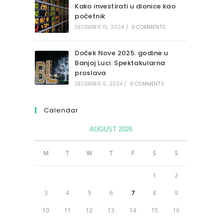
Kako investirati u dionice kao
početnik
DECEMBER 15, 2024
/
0 COMMENTS
Doček Nove 2025. godine u
Banjoj Luci: Spektakularna
proslava
DECEMBER 6, 2024
/
0 COMMENTS
Calendar
AUGUST 2026
M
T
W
T
F
S
S
1
2
3
4
5
6
7
8
9
10
11
12
13
14
15
16