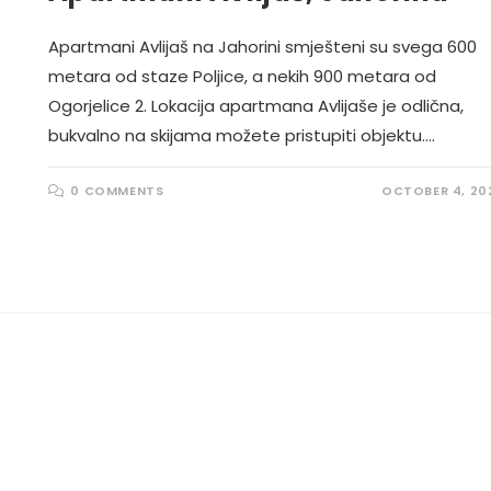
Apartmani Avlijaš na Jahorini smješteni su svega 600
metara od staze Poljice, a nekih 900 metara od
Ogorjelice 2. Lokacija apartmana Avlijaše je odlična,
bukvalno na skijama možete pristupiti objektu.…
0 COMMENTS
OCTOBER 4, 20