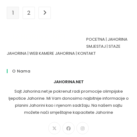
1
2
Go to the next page
POCETNA
|
JAHORINA
SMJESTAJ
|
STAZE
JAHORINA
|
WEB KAMERE JAHORINA
|
KONTAKT
O Nama
JAHORINA.NET
Sajt Jahorina.net je pokrenut radi promocije olimpijske
ljepotice Jahorine. Mi Vam donosimo najbitnije informacije o
planini Jahorini kao i njenom sadržaju. Na našem sajtu
možete naći smještajne kapacitete Jahorine