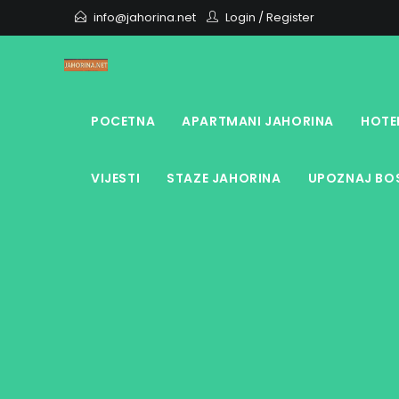
Skip
info@jahorina.net
Login
/
Register
to
content
POCETNA
APARTMANI JAHORINA
HOTE
VIJESTI
STAZE JAHORINA
UPOZNAJ BOS