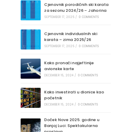
Cjenovnik porodičnih ski karata
za sezonu 2024/26 – Jahorina
SEPTEMBER 17, 2025
/
0 COMMENTS
Cjenovnik individualnih ski
karata – zima 2025/26
SEPTEMBER 17, 2025
/
0 COMMENTS
Kako pronaći najjeftinije
avionske karte
DECEMBER 15, 2024
/
0 COMMENTS
Kako investirati u dionice kao
početnik
DECEMBER 15, 2024
/
0 COMMENTS
Doček Nove 2025. godine u
Banjoj Luci: Spektakularna
proslava