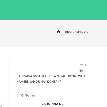
>
apartman polar
POCET
NA
|
JAHORINA SMJESTAJ
|
STAZE JAHORINA
|
WEB
e
KAMERE JAHORINA
|
KONTAKT
O Nama
JAHORINA.NET
20