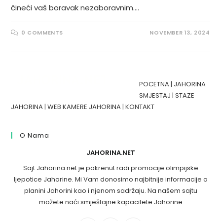
čineći vaš boravak nezaboravnim.…
0 COMMENTS
NOVEMBER 13, 2024
POCETNA
|
JAHORINA
SMJESTAJ
|
STAZE
JAHORINA
|
WEB KAMERE JAHORINA
|
KONTAKT
O Nama
JAHORINA.NET
Sajt Jahorina.net je pokrenut radi promocije olimpijske
ljepotice Jahorine. Mi Vam donosimo najbitnije informacije o
planini Jahorini kao i njenom sadržaju. Na našem sajtu
možete naći smještajne kapacitete Jahorine