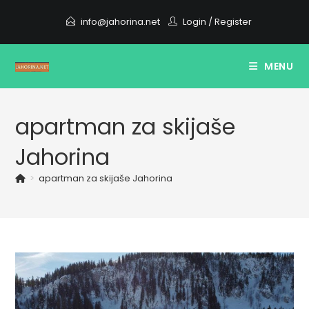
Skip
info@jahorina.net
Login
/
Register
to
content
MENU
apartman za skijaše
Jahorina
>
apartman za skijaše Jahorina