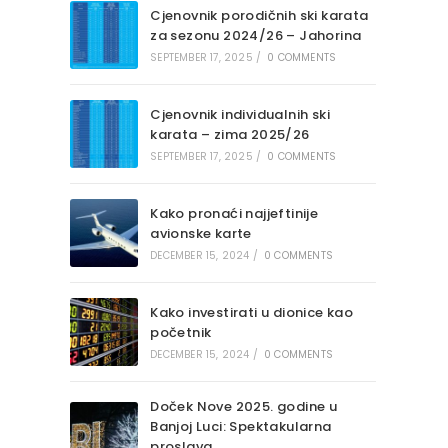
Cjenovnik porodičnih ski karata
za sezonu 2024/26 – Jahorina
SEPTEMBER 17, 2025
/
0 COMMENTS
Cjenovnik individualnih ski
karata – zima 2025/26
SEPTEMBER 17, 2025
/
0 COMMENTS
Kako pronaći najjeftinije
avionske karte
DECEMBER 15, 2024
/
0 COMMENTS
Kako investirati u dionice kao
početnik
DECEMBER 15, 2024
/
0 COMMENTS
Doček Nove 2025. godine u
Banjoj Luci: Spektakularna
proslava