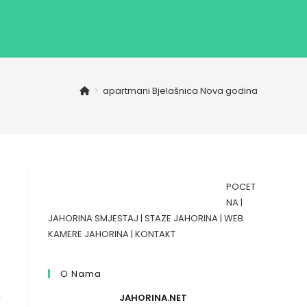
>
apartmani Bjelašnica Nova godina
POCET
NA
|
JAHORINA SMJESTAJ
|
STAZE JAHORINA
|
WEB
KAMERE JAHORINA
|
KONTAKT
O Nama
,
JAHORINA.NET