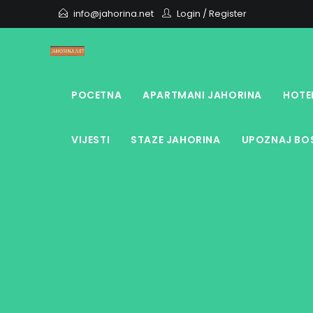
Skip
info@jahorina.net
Login
/
Register
to
content
POCETNA
APARTMANI JAHORINA
HOTE
VIJESTI
STAZE JAHORINA
UPOZNAJ BOS