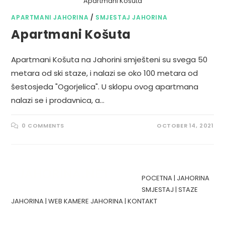
Apartmani Kosuta
APARTMANI JAHORINA
/
SMJESTAJ JAHORINA
Apartmani Košuta
Apartmani Košuta na Jahorini smješteni su svega 50
metara od ski staze, i nalazi se oko 100 metara od
šestosjeda "Ogorjelica". U sklopu ovog apartmana
nalazi se i prodavnica, a…
0 COMMENTS
OCTOBER 14, 2021
POCETNA
|
JAHORINA
SMJESTAJ
|
STAZE
JAHORINA
|
WEB KAMERE JAHORINA
|
KONTAKT