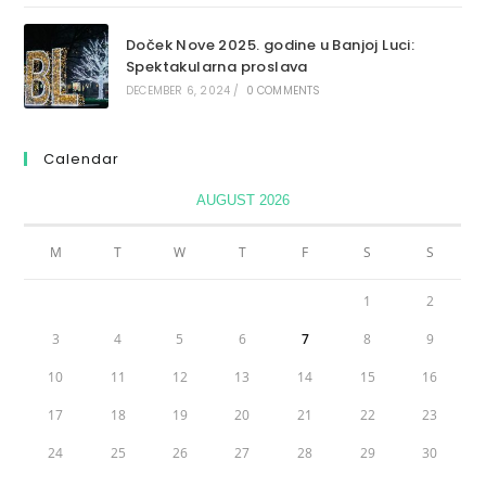
Doček Nove 2025. godine u Banjoj Luci:
Spektakularna proslava
DECEMBER 6, 2024
/
0 COMMENTS
Calendar
AUGUST 2026
M
T
W
T
F
S
S
1
2
3
4
5
6
7
8
9
10
11
12
13
14
15
16
17
18
19
20
21
22
23
24
25
26
27
28
29
30