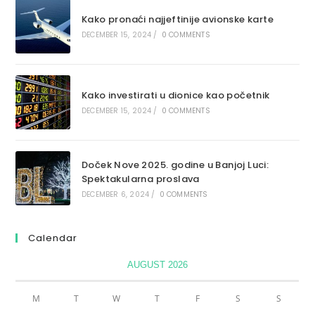
Kako pronaći najjeftinije avionske karte
DECEMBER 15, 2024
/
0 COMMENTS
Kako investirati u dionice kao početnik
DECEMBER 15, 2024
/
0 COMMENTS
Doček Nove 2025. godine u Banjoj Luci:
Spektakularna proslava
DECEMBER 6, 2024
/
0 COMMENTS
Calendar
AUGUST 2026
M
T
W
T
F
S
S