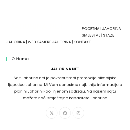
POCETNA
|
JAHORINA
SMJESTAJ
|
STAZE
JAHORINA
|
WEB KAMERE JAHORINA
|
KONTAKT
O Nama
JAHORINA.NET
Sajt Jahorina.net je pokrenut radi promocije olimpijske
ljepotice Jahorine. Mi Vam donosimo najbitnije informacije o
planini Jahorini kao i njenom sadržaju. Na našem sajtu
možete naći smještajne kapacitete Jahorine