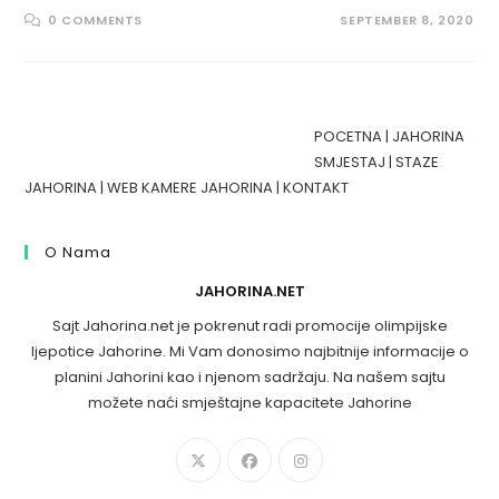
0 COMMENTS
SEPTEMBER 8, 2020
POCETNA
|
JAHORINA
SMJESTAJ
|
STAZE
JAHORINA
|
WEB KAMERE JAHORINA
|
KONTAKT
O Nama
JAHORINA.NET
Sajt Jahorina.net je pokrenut radi promocije olimpijske
ljepotice Jahorine. Mi Vam donosimo najbitnije informacije o
planini Jahorini kao i njenom sadržaju. Na našem sajtu
možete naći smještajne kapacitete Jahorine