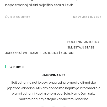
neposrednoj blizini skijaških staza i svih…
0 COMMENTS
NOVEMBER 11, 2024
POCETNA
|
JAHORINA
SMJESTAJ
|
STAZE
JAHORINA
|
WEB KAMERE JAHORINA
|
KONTAKT
O Nama
JAHORINA.NET
Sajt Jahorina.net je pokrenut radi promocije olimpijske
ljepotice Jahorine. Mi Vam donosimo najbitnije informacije o
planini Jahorini kao i njenom sadržaju. Na našem sajtu
možete naći smještajne kapacitete Jahorine