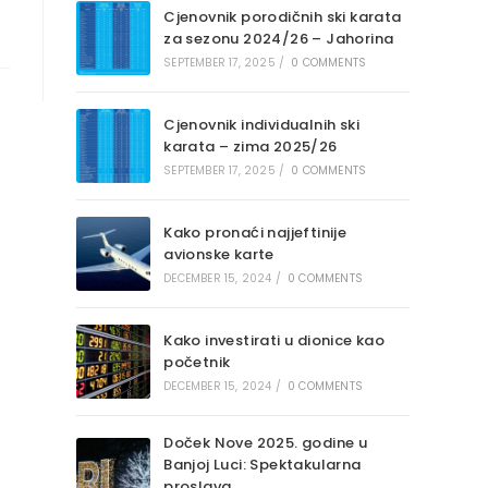
Cjenovnik porodičnih ski karata
za sezonu 2024/26 – Jahorina
SEPTEMBER 17, 2025
/
0 COMMENTS
Cjenovnik individualnih ski
karata – zima 2025/26
SEPTEMBER 17, 2025
/
0 COMMENTS
Kako pronaći najjeftinije
avionske karte
DECEMBER 15, 2024
/
0 COMMENTS
Kako investirati u dionice kao
početnik
DECEMBER 15, 2024
/
0 COMMENTS
Doček Nove 2025. godine u
Banjoj Luci: Spektakularna
proslava