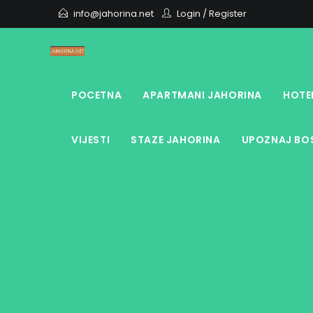
Skip
info@jahorina.net
Login
/
Register
to
content
POCETNA
APARTMANI JAHORINA
HOTE
VIJESTI
STAZE JAHORINA
UPOZNAJ BOS