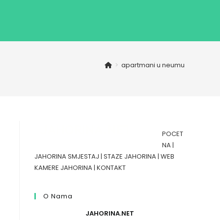
>
apartmani u neumu
POCET
NA
|
JAHORINA SMJESTAJ
|
STAZE JAHORINA
|
WEB
KAMERE JAHORINA
|
KONTAKT
O Nama
JAHORINA.NET