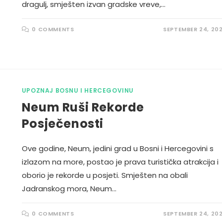
dragulj, smješten izvan gradske vreve,…
0 COMMENTS
SEPTEMBER 24, 20
UPOZNAJ BOSNU I HERCEGOVINU
Neum Ruši Rekorde
Posječenosti
Ove godine, Neum, jedini grad u Bosni i Hercegovini s
izlazom na more, postao je prava turistička atrakcija i
oborio je rekorde u posjeti. Smješten na obali
Jadranskog mora, Neum…
0 COMMENTS
SEPTEMBER 24, 20