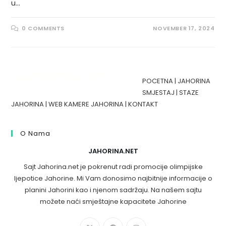
u…
0 COMMENTS
NOVEMBER 17, 2024
POCETNA
|
JAHORINA
SMJESTAJ
|
STAZE
JAHORINA
|
WEB KAMERE JAHORINA
|
KONTAKT
O Nama
JAHORINA.NET
Sajt Jahorina.net je pokrenut radi promocije olimpijske
ljepotice Jahorine. Mi Vam donosimo najbitnije informacije o
planini Jahorini kao i njenom sadržaju. Na našem sajtu
možete naći smještajne kapacitete Jahorine