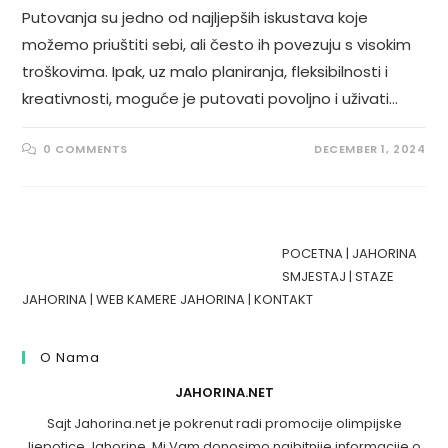
Putovanja su jedno od najljepših iskustava koje
možemo priuštiti sebi, ali često ih povezuju s visokim
troškovima. Ipak, uz malo planiranja, fleksibilnosti i
kreativnosti, moguće je putovati povoljno i uživati…
0 COMMENTS
DECEMBER 1, 2024
POCETNA
|
JAHORINA
SMJESTAJ
|
STAZE
JAHORINA
|
WEB KAMERE JAHORINA
|
KONTAKT
O Nama
JAHORINA.NET
Sajt Jahorina.net je pokrenut radi promocije olimpijske
ljepotice Jahorine. Mi Vam donosimo najbitnije informacije o