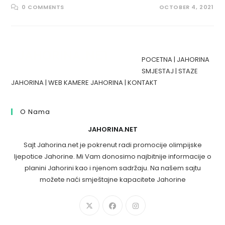
0 COMMENTS
OCTOBER 4, 2021
POCETNA
|
JAHORINA
SMJESTAJ
|
STAZE
JAHORINA
|
WEB KAMERE JAHORINA
|
KONTAKT
O Nama
JAHORINA.NET
Sajt Jahorina.net je pokrenut radi promocije olimpijske
ljepotice Jahorine. Mi Vam donosimo najbitnije informacije o
planini Jahorini kao i njenom sadržaju. Na našem sajtu
možete naći smještajne kapacitete Jahorine