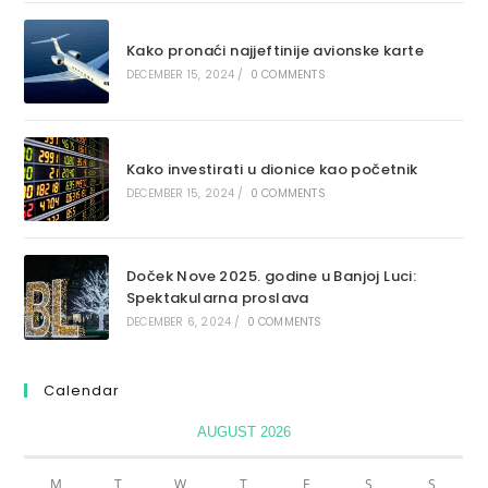
Kako pronaći najjeftinije avionske karte
DECEMBER 15, 2024
/
0 COMMENTS
Kako investirati u dionice kao početnik
DECEMBER 15, 2024
/
0 COMMENTS
Doček Nove 2025. godine u Banjoj Luci:
Spektakularna proslava
DECEMBER 6, 2024
/
0 COMMENTS
Calendar
AUGUST 2026
M
T
W
T
F
S
S