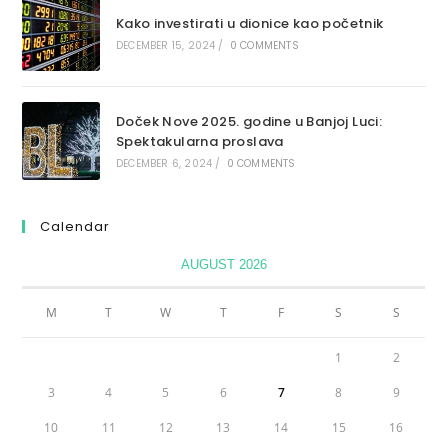
Kako investirati u dionice kao početnik
DECEMBER 15, 2024
/
0 COMMENTS
Doček Nove 2025. godine u Banjoj Luci:
Spektakularna proslava
DECEMBER 6, 2024
/
0 COMMENTS
Calendar
AUGUST 2026
M
T
W
T
F
S
S
1
2
3
4
5
6
7
8
9
10
11
12
13
14
15
16