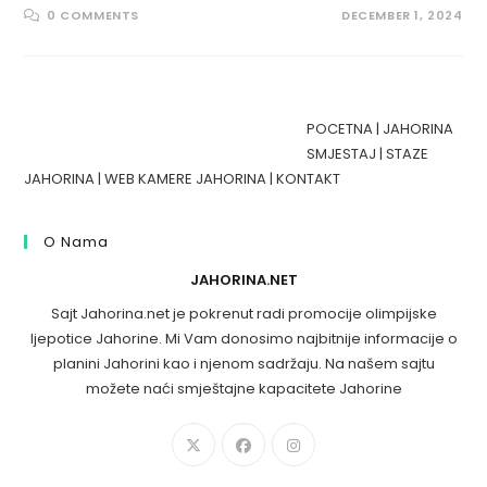
0 COMMENTS
DECEMBER 1, 2024
POCETNA
|
JAHORINA
SMJESTAJ
|
STAZE
JAHORINA
|
WEB KAMERE JAHORINA
|
KONTAKT
O Nama
JAHORINA.NET
Sajt Jahorina.net je pokrenut radi promocije olimpijske
ljepotice Jahorine. Mi Vam donosimo najbitnije informacije o
planini Jahorini kao i njenom sadržaju. Na našem sajtu
možete naći smještajne kapacitete Jahorine