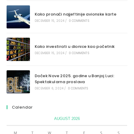
Kako pronaći najjeftinije avionske karte
DECEMBER 15, 2024
/
0 COMMENTS
Kako investirati u dionice kao početnik
DECEMBER 15, 2024
/
0 COMMENTS
Doček Nove 2025. godine u Banjoj Luci:
Spektakularna proslava
DECEMBER 6, 2024
/
0 COMMENTS
Calendar
AUGUST 2026
M
T
W
T
F
S
S