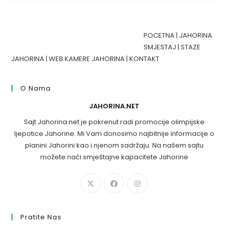
POCETNA
|
JAHORINA
SMJESTAJ
|
STAZE
JAHORINA
|
WEB KAMERE JAHORINA
|
KONTAKT
O Nama
JAHORINA.NET
Sajt Jahorina.net je pokrenut radi promocije olimpijske
ljepotice Jahorine. Mi Vam donosimo najbitnije informacije o
planini Jahorini kao i njenom sadržaju. Na našem sajtu
možete naći smještajne kapacitete Jahorine
Pratite Nas