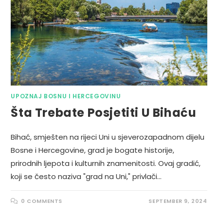
UPOZNAJ BOSNU I HERCEGOVINU
Šta Trebate Posjetiti U Bihaću
Bihać, smješten na rijeci Uni u sjeverozapadnom dijelu
Bosne i Hercegovine, grad je bogate historije,
prirodnih ljepota i kulturnih znamenitosti. Ovaj gradić,
koji se često naziva "grad na Uni," privlači…
0 COMMENTS
SEPTEMBER 9, 2024