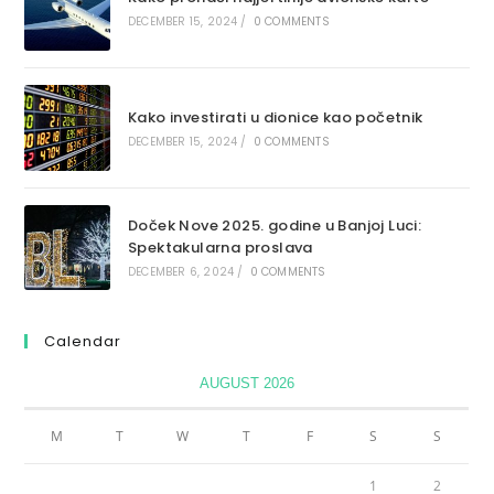
DECEMBER 15, 2024
/
0 COMMENTS
Kako investirati u dionice kao početnik
DECEMBER 15, 2024
/
0 COMMENTS
Doček Nove 2025. godine u Banjoj Luci:
Spektakularna proslava
DECEMBER 6, 2024
/
0 COMMENTS
Calendar
AUGUST 2026
M
T
W
T
F
S
S
1
2