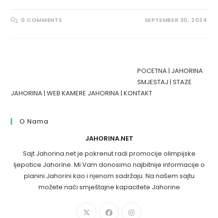
0 COMMENTS
SEPTEMBER 30, 2024
POCETNA
|
JAHORINA
SMJESTAJ
|
STAZE
JAHORINA
|
WEB KAMERE JAHORINA
|
KONTAKT
O Nama
JAHORINA.NET
Sajt Jahorina.net je pokrenut radi promocije olimpijske
ljepotice Jahorine. Mi Vam donosimo najbitnije informacije o
planini Jahorini kao i njenom sadržaju. Na našem sajtu
možete naći smještajne kapacitete Jahorine