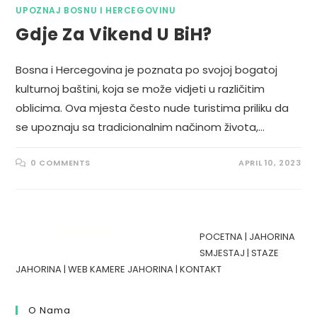
UPOZNAJ BOSNU I HERCEGOVINU
Gdje Za Vikend U BiH?
Bosna i Hercegovina je poznata po svojoj bogatoj
kulturnoj baštini, koja se može vidjeti u različitim
oblicima. Ova mjesta često nude turistima priliku da
se upoznaju sa tradicionalnim načinom života,…
0 COMMENTS
APRIL 10, 2023
POCETNA
|
JAHORINA
SMJESTAJ
|
STAZE
JAHORINA
|
WEB KAMERE JAHORINA
|
KONTAKT
O Nama