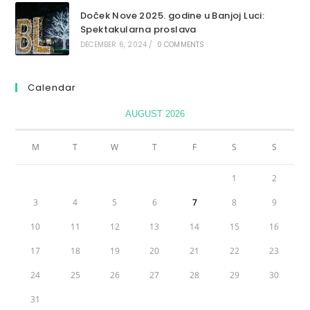
Doček Nove 2025. godine u Banjoj Luci:
Spektakularna proslava
DECEMBER 6, 2024
/
0 COMMENTS
Calendar
AUGUST 2026
M
T
W
T
F
S
S
1
2
3
4
5
6
7
8
9
10
11
12
13
14
15
16
17
18
19
20
21
22
23
24
25
26
27
28
29
30
31