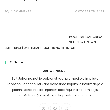
0 COMMENTS
OCTOBER 26, 2024
POCETNA
|
JAHORINA
SMJESTAJ
|
STAZE
JAHORINA
|
WEB KAMERE JAHORINA
|
KONTAKT
O Nama
JAHORINA.NET
Sajt Jahorina.net je pokrenut radi promocije olimpijske
ljepotice Jahorine. Mi Vam donosimo najbitnije informacije o
planini Jahorini kao i njenom sadržaju. Na našem sajtu
možete naći smještajne kapacitete Jahorine