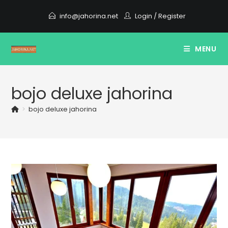
Skip
info@jahorina.net
Login
/
Register
to
content
MENU
bojo deluxe jahorina
>
bojo deluxe jahorina