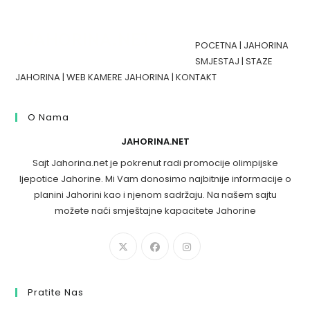
POCETNA
|
JAHORINA
SMJESTAJ
|
STAZE
JAHORINA
|
WEB KAMERE JAHORINA
|
KONTAKT
O Nama
JAHORINA.NET
Sajt Jahorina.net je pokrenut radi promocije olimpijske
ljepotice Jahorine. Mi Vam donosimo najbitnije informacije o
planini Jahorini kao i njenom sadržaju. Na našem sajtu
možete naći smještajne kapacitete Jahorine
Pratite Nas