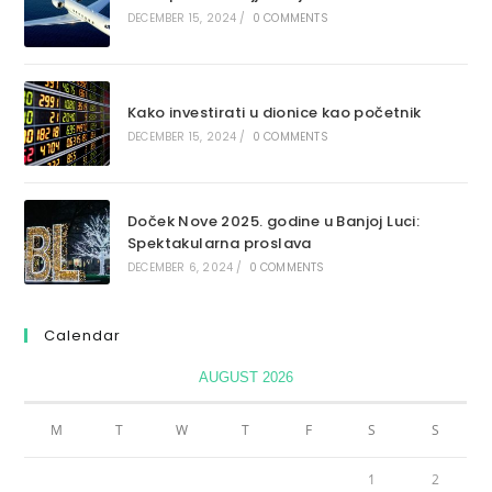
DECEMBER 15, 2024
/
0 COMMENTS
Kako investirati u dionice kao početnik
DECEMBER 15, 2024
/
0 COMMENTS
Doček Nove 2025. godine u Banjoj Luci:
Spektakularna proslava
DECEMBER 6, 2024
/
0 COMMENTS
Calendar
AUGUST 2026
M
T
W
T
F
S
S
1
2