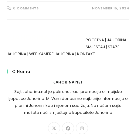
0 COMMENTS
NOVEMBER 15, 2024
POCETNA
|
JAHORINA
SMJESTAJ
|
STAZE
JAHORINA
|
WEB KAMERE JAHORINA
|
KONTAKT
O Nama
JAHORINA.NET
Sajt Jahorina.net je pokrenut radi promocije olimpijske
ljepotice Jahorine. Mi Vam donosimo najbitnije informacije o
planini Jahorini kao i njenom sadržaju. Na našem sajtu
možete naći smještajne kapacitete Jahorine