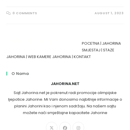
0 COMMENTS
AUGUST 1, 2023
POCETNA
|
JAHORINA
SMJESTAJ
|
STAZE
JAHORINA
|
WEB KAMERE JAHORINA
|
KONTAKT
O Nama
JAHORINA.NET
Sajt Jahorina.net je pokrenut radi promocije olimpijske
ljepotice Jahorine. Mi Vam donosimo najbitnije informacije o
planini Jahorini kao i njenom sadržaju. Na našem sajtu
možete naći smještajne kapacitete Jahorine