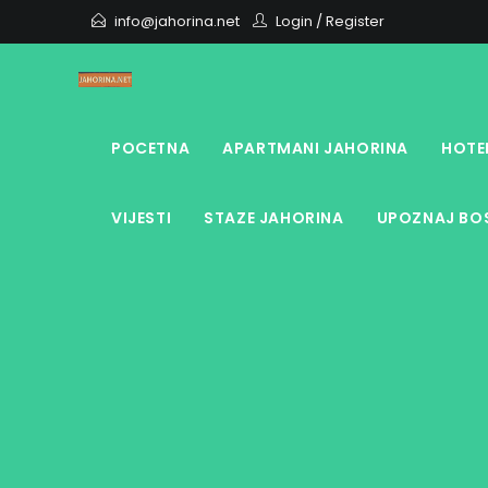
Skip
info@jahorina.net
Login
/
Register
to
content
POCETNA
APARTMANI JAHORINA
HOTE
VIJESTI
STAZE JAHORINA
UPOZNAJ BOS