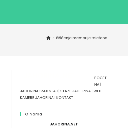
>
čišćenje memorije telefona
POCET
NA
|
JAHORINA SMJESTAJ
|
STAZE JAHORINA
|
WEB
KAMERE JAHORINA
|
KONTAKT
O Nama
JAHORINA.NET