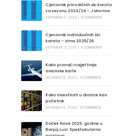
Cjenovnik porodičnih ski karata
za sezonu 2024/26 – Jahorina
SEPTEMBER 17, 2025
/
0 COMMENTS
Cjenovnik individualnih ski
karata – zima 2025/26
SEPTEMBER 17, 2025
/
0 COMMENTS
Kako pronaći najjeftinije
avionske karte
DECEMBER 15, 2024
/
0 COMMENTS
Kako investirati u dionice kao
početnik
DECEMBER 15, 2024
/
0 COMMENTS
Doček Nove 2025. godine u
Banjoj Luci: Spektakularna
proslava