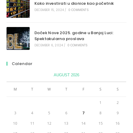
Kako investirati u dionice kao početnik
DECEMBER 15, 2024
/
0 COMMENTS
Doček Nove 2025. godine u Banjoj Luci:
Spektakularna proslava
DECEMBER 6, 2024
/
0 COMMENTS
Calendar
AUGUST 2026
M
T
W
T
F
S
S
1
2
3
4
5
6
7
8
9
10
11
12
13
14
15
16