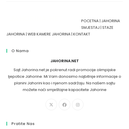
POCETNA
|
JAHORINA
SMJESTAJ
|
STAZE
JAHORINA
|
WEB KAMERE JAHORINA
|
KONTAKT
O Nama
JAHORINA.NET
Sajt Jahorina.net je pokrenut radi promocije olimpijske
ljepotice Jahorine. Mi Vam donosimo najbitnije informacije o
planini Jahorini kao i njenom sadržaju. Na našem sajtu
možete naći smještajne kapacitete Jahorine
Pratite Nas