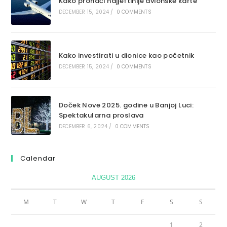
Kako pronaći najjeftinije avionske karte
DECEMBER 15, 2024
/
0 COMMENTS
Kako investirati u dionice kao početnik
DECEMBER 15, 2024
/
0 COMMENTS
Doček Nove 2025. godine u Banjoj Luci:
Spektakularna proslava
DECEMBER 6, 2024
/
0 COMMENTS
Calendar
AUGUST 2026
M
T
W
T
F
S
S
1
2