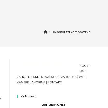
>
DIY šator za kampovanje
POCET
NA
|
JAHORINA SMJESTAJ
|
STAZE JAHORINA
|
WEB
KAMERE JAHORINA
|
KONTAKT
O Nama
,
JAHORINA.NET