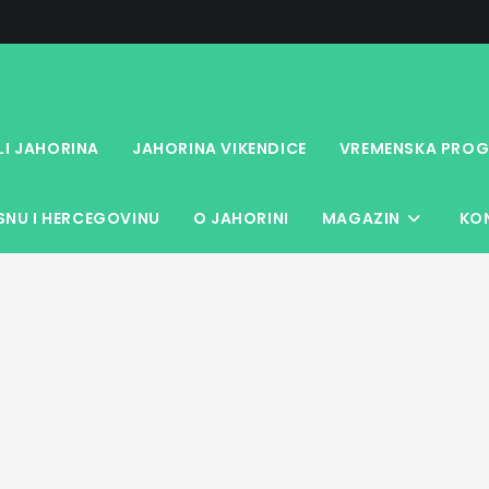
LI JAHORINA
JAHORINA VIKENDICE
VREMENSKA PROG
NU I HERCEGOVINU
O JAHORINI
MAGAZIN
KO