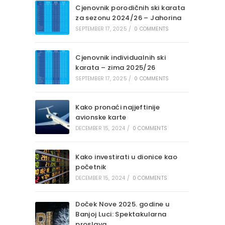
Cjenovnik porodičnih ski karata
za sezonu 2024/26 – Jahorina
SEPTEMBER 17, 2025
/
0 COMMENTS
Cjenovnik individualnih ski
karata – zima 2025/26
SEPTEMBER 17, 2025
/
0 COMMENTS
Kako pronaći najjeftinije
avionske karte
DECEMBER 15, 2024
/
0 COMMENTS
Kako investirati u dionice kao
početnik
DECEMBER 15, 2024
/
0 COMMENTS
Doček Nove 2025. godine u
Banjoj Luci: Spektakularna
proslava