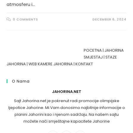
atmosferu i…
0 COMMENTS
DECEMBER 6, 2024
POCETNA
|
JAHORINA
SMJESTAJ
|
STAZE
JAHORINA
|
WEB KAMERE JAHORINA
|
KONTAKT
O Nama
JAHORINA.NET
Sajt Jahorina.net je pokrenut radi promocije olimpijske
ljepotice Jahorine. Mi Vam donosimo najbitnije informacije o
planini Jahorini kao i njenom sadržaju. Na našem sajtu
možete naći smještajne kapacitete Jahorine