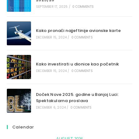
SEPTEMBER 17, 2025
/
0 COMMENTS
Kako pronaći najjeftinije avionske karte
DECEMBER 15, 2024
/
0 COMMENTS
Kako investirati u dionice kao početnik
DECEMBER 15, 2024
/
0 COMMENTS
Doček Nove 2025. godine u Banjoj Luci:
Spektakularna proslava
DECEMBER 6, 2024
/
0 COMMENTS
Calendar
AUGUST 2026