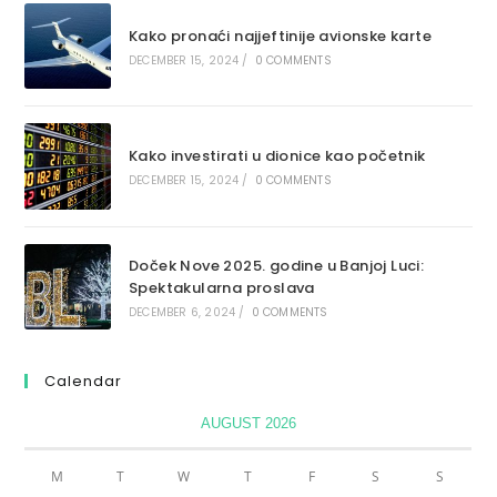
Kako pronaći najjeftinije avionske karte
DECEMBER 15, 2024
/
0 COMMENTS
Kako investirati u dionice kao početnik
DECEMBER 15, 2024
/
0 COMMENTS
Doček Nove 2025. godine u Banjoj Luci:
Spektakularna proslava
DECEMBER 6, 2024
/
0 COMMENTS
Calendar
AUGUST 2026
M
T
W
T
F
S
S