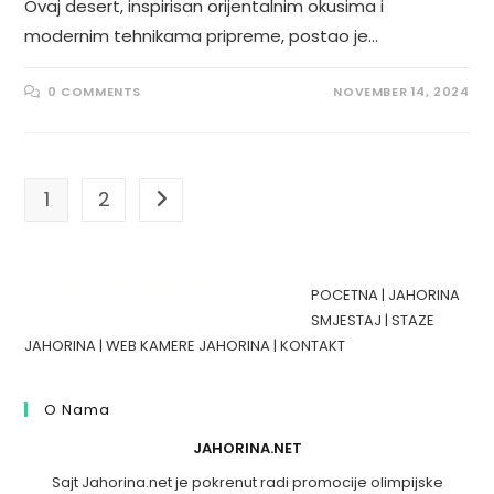
Ovaj desert, inspirisan orijentalnim okusima i
modernim tehnikama pripreme, postao je…
0 COMMENTS
NOVEMBER 14, 2024
1
2
Go to the next page
POCETNA
|
JAHORINA
SMJESTAJ
|
STAZE
JAHORINA
|
WEB KAMERE JAHORINA
|
KONTAKT
O Nama
JAHORINA.NET
Sajt Jahorina.net je pokrenut radi promocije olimpijske