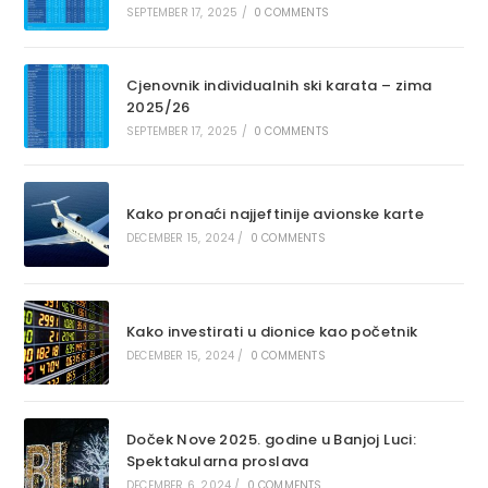
SEPTEMBER 17, 2025
/
0 COMMENTS
Cjenovnik individualnih ski karata – zima
2025/26
SEPTEMBER 17, 2025
/
0 COMMENTS
Kako pronaći najjeftinije avionske karte
DECEMBER 15, 2024
/
0 COMMENTS
Kako investirati u dionice kao početnik
DECEMBER 15, 2024
/
0 COMMENTS
Doček Nove 2025. godine u Banjoj Luci:
Spektakularna proslava
DECEMBER 6, 2024
/
0 COMMENTS