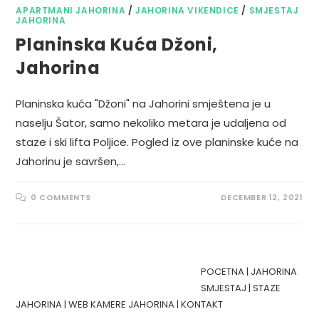
APARTMANI JAHORINA
/
JAHORINA VIKENDICE
/
SMJESTAJ
JAHORINA
Planinska Kuća Džoni,
Jahorina
Planinska kuća "Džoni" na Jahorini smještena je u
naselju Šator, samo nekoliko metara je udaljena od
staze i ski lifta Poljice. Pogled iz ove planinske kuće na
Jahorinu je savršen,…
0 COMMENTS
DECEMBER 12, 2021
POCETNA
|
JAHORINA
SMJESTAJ
|
STAZE
JAHORINA
|
WEB KAMERE JAHORINA
|
KONTAKT