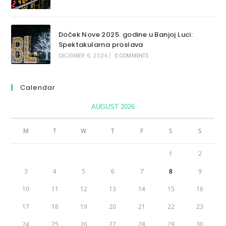
Doček Nove 2025. godine u Banjoj Luci:
Spektakularna proslava
DECEMBER 6, 2024
/
0 COMMENTS
Calendar
AUGUST 2026
M
T
W
T
F
S
S
1
2
3
4
5
6
7
8
9
10
11
12
13
14
15
16
17
18
19
20
21
22
23
24
25
26
27
28
29
30