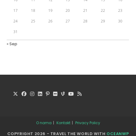
17
18
19
20
21
22
23
24
25
26
27
28
29
30
31
« Sep
O nama
Kontakt
Privacy Policy
COPYRIGHT 2026 - TRAVEL THE WORLD WITH
OCEANWP