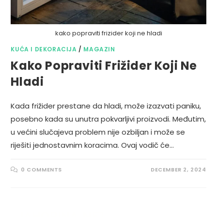
kako popraviti frizider koji ne hladi
KUĆA I DEKORACIJA
/
MAGAZIN
Kako Popraviti Frižider Koji Ne
Hladi
Kada frižider prestane da hladi, može izazvati paniku,
posebno kada su unutra pokvarljivi proizvodi. Međutim,
u većini slučajeva problem nije ozbiljan i može se
riješiti jednostavnim koracima. Ovaj vodič će…
0 COMMENTS
DECEMBER 2, 2024