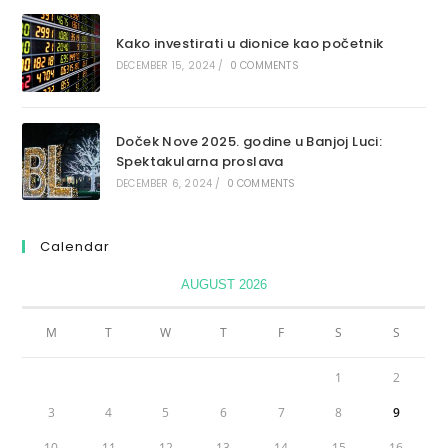
Kako investirati u dionice kao početnik
DECEMBER 15, 2024
/
0 COMMENTS
Doček Nove 2025. godine u Banjoj Luci:
Spektakularna proslava
DECEMBER 6, 2024
/
0 COMMENTS
Calendar
AUGUST 2026
M
T
W
T
F
S
S
1
2
3
4
5
6
7
8
9
10
11
12
13
14
15
16