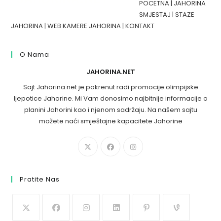
POCETNA
|
JAHORINA
SMJESTAJ
|
STAZE
JAHORINA
|
WEB KAMERE JAHORINA
|
KONTAKT
O Nama
JAHORINA.NET
Sajt Jahorina.net je pokrenut radi promocije olimpijske
ljepotice Jahorine. Mi Vam donosimo najbitnije informacije o
planini Jahorini kao i njenom sadržaju. Na našem sajtu
možete naći smještajne kapacitete Jahorine
Pratite Nas