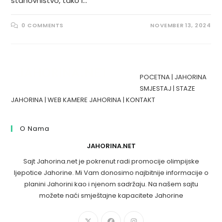
stanovništvo, tako i…
0 COMMENTS
NOVEMBER 13, 2024
POCETNA
|
JAHORINA
SMJESTAJ
|
STAZE
JAHORINA
|
WEB KAMERE JAHORINA
|
KONTAKT
O Nama
JAHORINA.NET
Sajt Jahorina.net je pokrenut radi promocije olimpijske
ljepotice Jahorine. Mi Vam donosimo najbitnije informacije o
planini Jahorini kao i njenom sadržaju. Na našem sajtu
možete naći smještajne kapacitete Jahorine