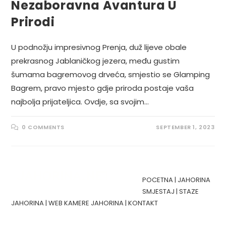
Nezaboravna Avantura U
Prirodi
U podnožju impresivnog Prenja, duž lijeve obale
prekrasnog Jablaničkog jezera, među gustim
šumama bagremovog drveća, smjestio se Glamping
Bagrem, pravo mjesto gdje priroda postaje vaša
najbolja prijateljica. Ovdje, sa svojim…
0 COMMENTS
SEPTEMBER 1, 2023
POCETNA
|
JAHORINA
SMJESTAJ
|
STAZE
JAHORINA
|
WEB KAMERE JAHORINA
|
KONTAKT