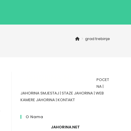
>
grad trebinje
POCET
NA
|
JAHORINA SMJESTAJ
|
STAZE JAHORINA
|
WEB
KAMERE JAHORINA
|
KONTAKT
,
O Nama
JAHORINA.NET