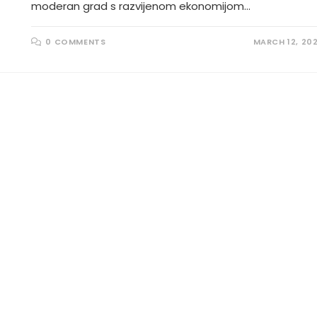
moderan grad s razvijenom ekonomijom…
0 COMMENTS
MARCH 12, 20