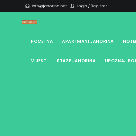
Skip
info@jahorina.net
Login
/
Register
to
content
POCETNA
APARTMANI JAHORINA
HOTE
VIJESTI
STAZE JAHORINA
UPOZNAJ BOS