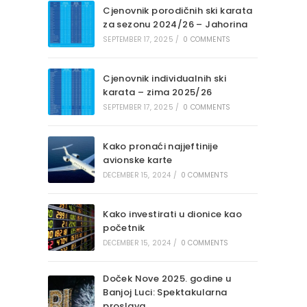
Cjenovnik porodičnih ski karata
za sezonu 2024/26 – Jahorina
SEPTEMBER 17, 2025
/
0 COMMENTS
Cjenovnik individualnih ski
karata – zima 2025/26
SEPTEMBER 17, 2025
/
0 COMMENTS
Kako pronaći najjeftinije
avionske karte
DECEMBER 15, 2024
/
0 COMMENTS
Kako investirati u dionice kao
početnik
DECEMBER 15, 2024
/
0 COMMENTS
Doček Nove 2025. godine u
Banjoj Luci: Spektakularna
proslava