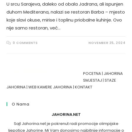
U srcu Sarajeva, daleko od obala Jadrana, ali ispunjen
duhom Mediterana, nalazi se restoran Barba – mjesto
koje slavi okuse, mirise i toplinu priobalne kuhinje. Ovo
nije samo restoran, već…
0 COMMENTS
NOVEMBER 25, 2024
POCETNA
|
JAHORINA
SMJESTAJ
|
STAZE
JAHORINA
|
WEB KAMERE JAHORINA
|
KONTAKT
O Nama
JAHORINA.NET
Sajt Jahorina.net je pokrenut radi promocije olimpijske
ljepotice Jahorine. Mi Vam donosimo najbitnije informacije o