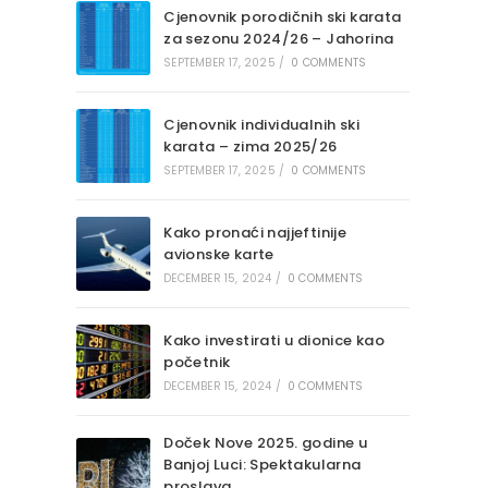
Cjenovnik porodičnih ski karata
za sezonu 2024/26 – Jahorina
SEPTEMBER 17, 2025
/
0 COMMENTS
Cjenovnik individualnih ski
karata – zima 2025/26
SEPTEMBER 17, 2025
/
0 COMMENTS
Kako pronaći najjeftinije
avionske karte
DECEMBER 15, 2024
/
0 COMMENTS
Kako investirati u dionice kao
početnik
DECEMBER 15, 2024
/
0 COMMENTS
Doček Nove 2025. godine u
Banjoj Luci: Spektakularna
proslava