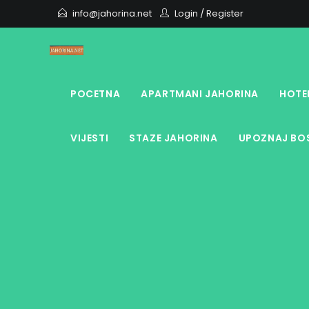
Skip
info@jahorina.net
Login
/
Register
to
content
POCETNA
APARTMANI JAHORINA
HOTE
VIJESTI
STAZE JAHORINA
UPOZNAJ BOS