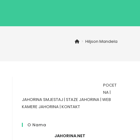
>
Hiljson Mandela
POCET
NA
|
JAHORINA SMJESTAJ
|
STAZE JAHORINA
|
WEB
KAMERE JAHORINA
|
KONTAKT
O Nama
JAHORINA.NET