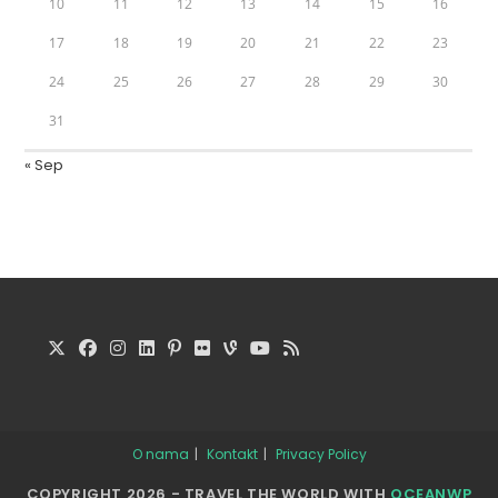
10
11
12
13
14
15
16
17
18
19
20
21
22
23
24
25
26
27
28
29
30
31
« Sep
O nama
Kontakt
Privacy Policy
COPYRIGHT 2026 - TRAVEL THE WORLD WITH
OCEANWP