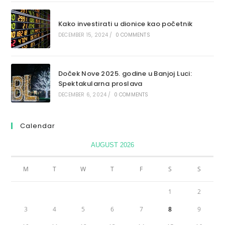
Kako investirati u dionice kao početnik
DECEMBER 15, 2024
/
0 COMMENTS
Doček Nove 2025. godine u Banjoj Luci:
Spektakularna proslava
DECEMBER 6, 2024
/
0 COMMENTS
Calendar
AUGUST 2026
M
T
W
T
F
S
S
1
2
3
4
5
6
7
8
9