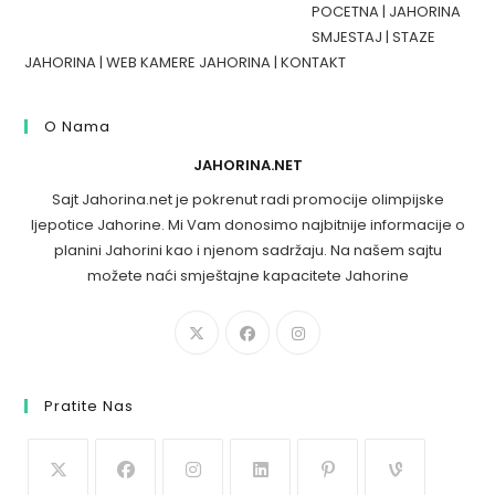
POCETNA
|
JAHORINA
SMJESTAJ
|
STAZE
JAHORINA
|
WEB KAMERE JAHORINA
|
KONTAKT
O Nama
JAHORINA.NET
Sajt Jahorina.net je pokrenut radi promocije olimpijske
ljepotice Jahorine. Mi Vam donosimo najbitnije informacije o
planini Jahorini kao i njenom sadržaju. Na našem sajtu
možete naći smještajne kapacitete Jahorine
Pratite Nas