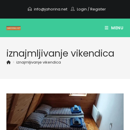
Skip
info@jahorina.net
Login
/
Register
to
content
MENU
iznajmljivanje vikendica
>
iznajmljivanje vikendica