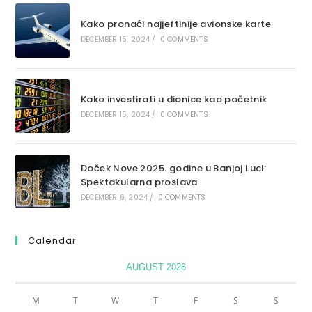
Kako pronaći najjeftinije avionske karte
DECEMBER 15, 2024
/
0 COMMENTS
Kako investirati u dionice kao početnik
DECEMBER 15, 2024
/
0 COMMENTS
Doček Nove 2025. godine u Banjoj Luci:
Spektakularna proslava
DECEMBER 6, 2024
/
0 COMMENTS
Calendar
AUGUST 2026
M
T
W
T
F
S
S