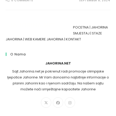
0 COMMENTS
SEPTEMBER 9, 2024
POCETNA
|
JAHORINA
SMJESTAJ
|
STAZE
JAHORINA
|
WEB KAMERE JAHORINA
|
KONTAKT
O Nama
JAHORINA.NET
Sajt Jahorina.net je pokrenut radi promocije olimpijske
ljepotice Jahorine. Mi Vam donosimo najbitnije informacije o
planini Jahorini kao i njenom sadržaju. Na našem sajtu
možete naći smještajne kapacitete Jahorine