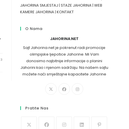
JAHORINA SMJESTAJ
|
STAZE JAHORINA
|
WEB
KAMERE JAHORINA
|
KONTAKT
O Nama
,
JAHORINA.NET
Sajt Jahorina.net je pokrenut radi promocije
olimpijske ljepotice Jahorine. Mi Vam
23
donosimo najbitnije informacije o planini
Jahorini kao i njenom sadržaju. Na našem sajtu
možete naći smještajne kapacitete Jahorine
Pratite Nas