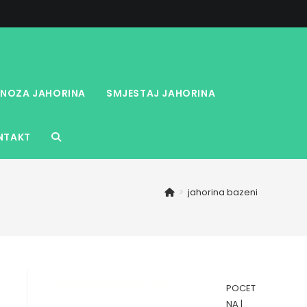
NOZA JAHORINA
SMJESTAJ JAHORINA
NTAKT
TOGGLE
WEBSITE
>
jahorina bazeni
SEARCH
POCET
NA
|