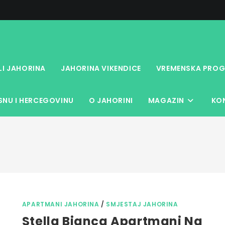
LI JAHORINA
JAHORINA VIKENDICE
VREMENSKA PROG
NU I HERCEGOVINU
O JAHORINI
MAGAZIN
KO
APARTMANI JAHORINA
/
SMJESTAJ JAHORINA
Stella Bianca Apartmani Na