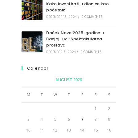
Kako investirati u dionice kao
početnik
DECEMBER 15, 2024
/
0 COMMENTS
Doček Nove 2025. godine u
Banjoj Luci: Spektakularna
proslava
DECEMBER 6, 2024
/
0 COMMENTS
Calendar
AUGUST 2026
M
T
W
T
F
S
S
1
2
3
4
5
6
7
8
9
10
11
12
13
14
15
16