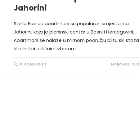
Jahorini
Stella Bianca apartmani su popularan smještaj na
Jahorini, koja je planinski centar u Bosni i Hercegovini.
Apartmani se nalaze u mirnom području blizu ski staza
što ih čini odličnim izborom…
0 COMMENTS
MARCH 16, 20