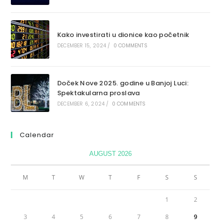
Kako investirati u dionice kao početnik
DECEMBER 15, 2024
/
0 COMMENTS
Doček Nove 2025. godine u Banjoj Luci:
Spektakularna proslava
DECEMBER 6, 2024
/
0 COMMENTS
Calendar
AUGUST 2026
M
T
W
T
F
S
S
1
2
3
4
5
6
7
8
9