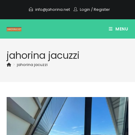
Skip
info@jahorina.net
Login
/
Register
to
content
MENU
jahorina jacuzzi
>
jahorina jacuzzi