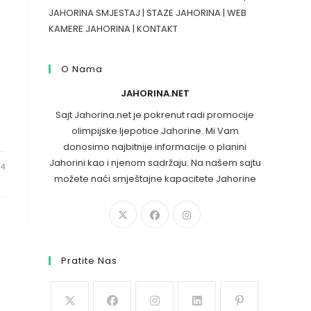
JAHORINA SMJESTAJ
|
STAZE JAHORINA
|
WEB
KAMERE JAHORINA
|
KONTAKT
O Nama
JAHORINA.NET
Sajt Jahorina.net je pokrenut radi promocije
olimpijske ljepotice Jahorine. Mi Vam
donosimo najbitnije informacije o planini
Jahorini kao i njenom sadržaju. Na našem sajtu
24
možete naći smještajne kapacitete Jahorine
Pratite Nas