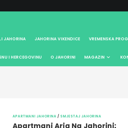
LI JAHORINA
JAHORINA VIKENDICE
VREMENSKA PROG
NU I HERCEGOVINU
O JAHORINI
MAGAZIN
KO
APARTMANI JAHORINA
/
SMJESTAJ JAHORINA
Apartmani Aria Na Jahorini: