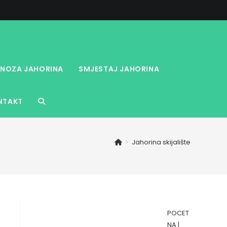
NOZA JAHORINA
SMJESTAJ JAHORINA
NTAKT
TOGGLE
WEBSITE
>
Jahorina skijalište
SEARCH
POCET
NA
|