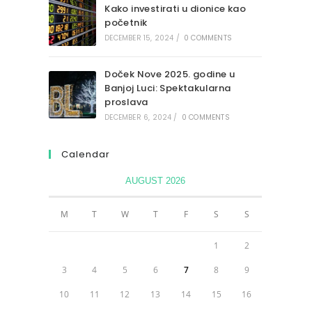
Kako investirati u dionice kao
početnik
DECEMBER 15, 2024
/
0 COMMENTS
Doček Nove 2025. godine u
Banjoj Luci: Spektakularna
proslava
DECEMBER 6, 2024
/
0 COMMENTS
Calendar
AUGUST 2026
M
T
W
T
F
S
S
1
2
3
4
5
6
7
8
9
10
11
12
13
14
15
16