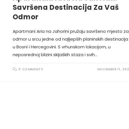
Savršena Destinacija Za Vaš
Odmor
Apartmani Aria na Jahorini pružaju savršeno mjesto za
odmor u srcu jedne od najljepših planinskih destinacija
u Bosni i Hercegovini. S vrhunskom lokacijom, u
neposrednoj blizini skijaških staza i svih…
0 COMMENTS
NOVEMBER 11, 20