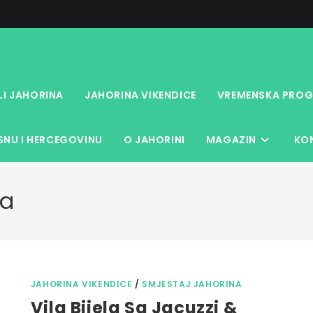
LI JAHORINA
JAHORINA VIKENDICE
VREMENSKA PROG
NU I HERCEGOVINU
O JAHORINI
MAGAZIN
KO
na
JAHORINA VIKENDICE
/
SMJESTAJ JAHORINA
Vila Bijela Sa Jacuzzi &