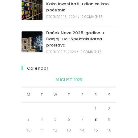
Kako investirati u dionice kao
početnik
DECEMBER 15, 2024
/
0 COMMENTS
Doček Nove 2025. godine u
Banjoj Luci: Spektakularna
proslava
DECEMBER 6, 2024
/
0 COMMENTS
Calendar
AUGUST 2026
M
T
W
T
F
S
S
1
2
3
4
5
6
7
8
9
10
11
12
13
14
15
16