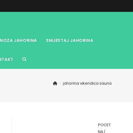
NOZA JAHORINA
SMJESTAJ JAHORINA
NTAKT
TOGGLE
WEBSITE
>
jahorina vikendica sauna
SEARCH
POCET
NA
|