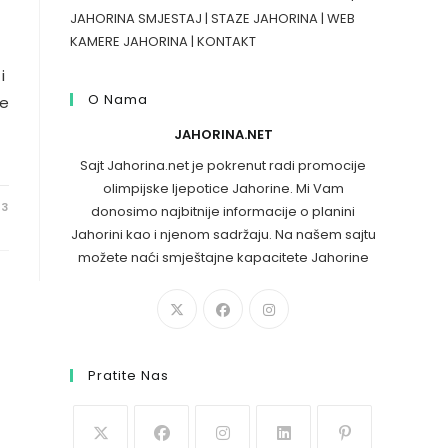
JAHORINA SMJESTAJ
|
STAZE JAHORINA
|
WEB
KAMERE JAHORINA
|
KONTAKT
i
O Nama
je
JAHORINA.NET
Sajt Jahorina.net je pokrenut radi promocije
olimpijske ljepotice Jahorine. Mi Vam
23
donosimo najbitnije informacije o planini
Jahorini kao i njenom sadržaju. Na našem sajtu
možete naći smještajne kapacitete Jahorine
Pratite Nas