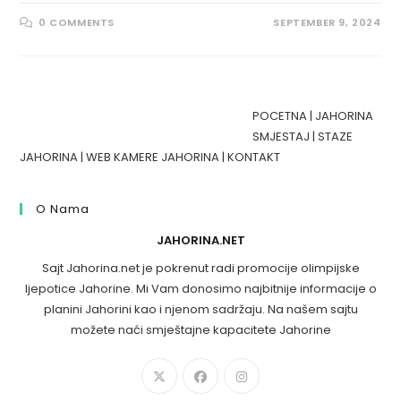
0 COMMENTS
SEPTEMBER 9, 2024
POCETNA
|
JAHORINA
SMJESTAJ
|
STAZE
JAHORINA
|
WEB KAMERE JAHORINA
|
KONTAKT
O Nama
JAHORINA.NET
Sajt Jahorina.net je pokrenut radi promocije olimpijske
ljepotice Jahorine. Mi Vam donosimo najbitnije informacije o
planini Jahorini kao i njenom sadržaju. Na našem sajtu
možete naći smještajne kapacitete Jahorine