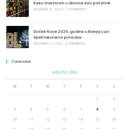
Kako investirati u dionice kao početnik
DECEMBER 15, 2024
/
0 COMMENTS
Doček Nove 2025. godine u Banjoj Luci:
Spektakularna proslava
DECEMBER 6, 2024
/
0 COMMENTS
Calendar
AUGUST 2026
M
T
W
T
F
S
S
1
2
3
4
5
6
7
8
9
10
11
12
13
14
15
16