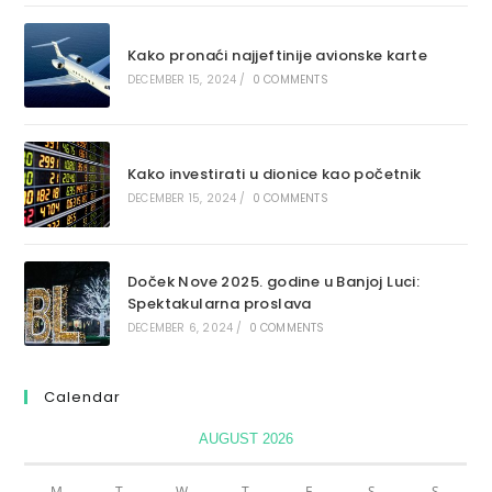
Kako pronaći najjeftinije avionske karte
DECEMBER 15, 2024
/
0 COMMENTS
Kako investirati u dionice kao početnik
DECEMBER 15, 2024
/
0 COMMENTS
Doček Nove 2025. godine u Banjoj Luci:
Spektakularna proslava
DECEMBER 6, 2024
/
0 COMMENTS
Calendar
AUGUST 2026
M
T
W
T
F
S
S