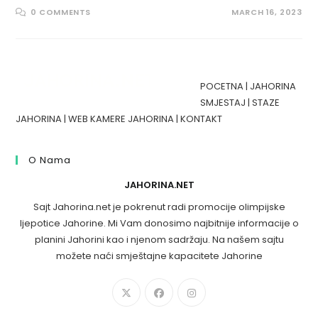
0 COMMENTS
MARCH 16, 2023
POCETNA
|
JAHORINA
SMJESTAJ
|
STAZE
JAHORINA
|
WEB KAMERE JAHORINA
|
KONTAKT
O Nama
JAHORINA.NET
Sajt Jahorina.net je pokrenut radi promocije olimpijske
ljepotice Jahorine. Mi Vam donosimo najbitnije informacije o
planini Jahorini kao i njenom sadržaju. Na našem sajtu
možete naći smještajne kapacitete Jahorine