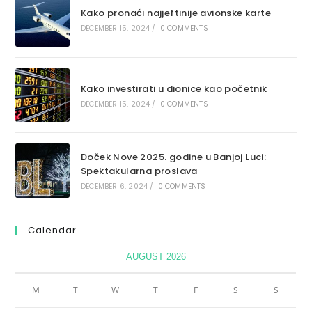
Kako pronaći najjeftinije avionske karte
DECEMBER 15, 2024
/
0 COMMENTS
Kako investirati u dionice kao početnik
DECEMBER 15, 2024
/
0 COMMENTS
Doček Nove 2025. godine u Banjoj Luci:
Spektakularna proslava
DECEMBER 6, 2024
/
0 COMMENTS
Calendar
AUGUST 2026
M
T
W
T
F
S
S