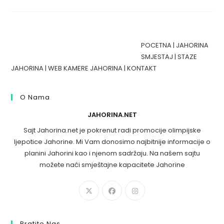
POCETNA
|
JAHORINA
SMJESTAJ
|
STAZE
JAHORINA
|
WEB KAMERE JAHORINA
|
KONTAKT
O Nama
JAHORINA.NET
Sajt Jahorina.net je pokrenut radi promocije olimpijske
ljepotice Jahorine. Mi Vam donosimo najbitnije informacije o
planini Jahorini kao i njenom sadržaju. Na našem sajtu
možete naći smještajne kapacitete Jahorine
Pratite Nas